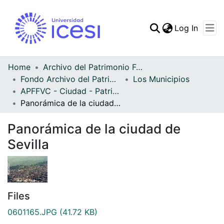
(curren
Log In
Communities & Collec
All of DSpace
Home
Archivo del Patrimonio Fotográfico y Fílmico del Valle del Cauca
Fondo Archivo del Patrimonio Fotográfico y Fílmico del Valle del Cauca
Los Municipios
Statistics
APFFVC - Ciudad - Patrimonial
Panorámica de la ciudad de Sevilla
Panorámica de la ciudad de
Sevilla
Files
0601165.JPG
(41.72 KB)