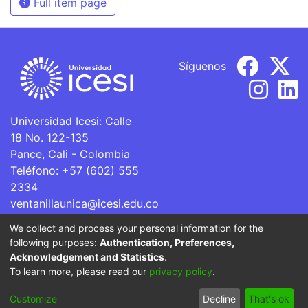
Full item page
Síguenos
Universidad Icesi: Calle
18 No. 122-135
Pance, Cali - Colombia
Teléfono: +57 (602) 555
2334
ventanillaunica@icesi.edu.co
We collect and process your personal information for the
La Universidad Icesi es una Institución de Educación
following purposes:
Authentication, Preferences,
Superior que se encuentra sujeta a inspección y vigilancia
Acknowledgement and Statistics
.
por parte del Ministerio de Educación Nacional.
To learn more, please read our
privacy policy
.
Cookie
Privacy
End User
Send
Customize
Decline
That's ok