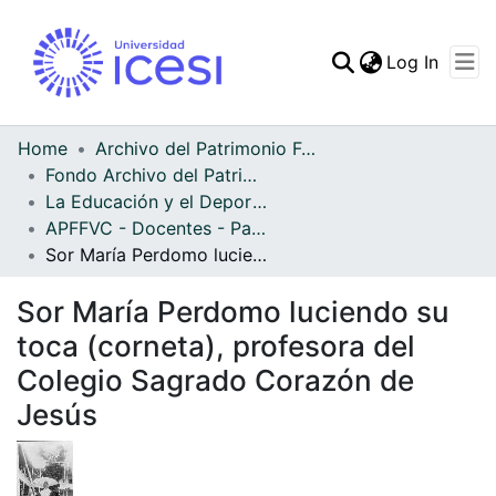
(curren
Log In
Communities & Collec
All of DSpace
Home
Archivo del Patrimonio Fotográfico y Fílmico del Valle del Cauca
Fondo Archivo del Patrimonio Fotográfico y Fílmico del Valle del Cauca
Statistics
La Educación y el Deporte
APFFVC - Docentes - Patrimonial
Sor María Perdomo luciendo su toca (corneta), profesora del Colegio Sagrado Corazón de Jesús
Sor María Perdomo luciendo su
toca (corneta), profesora del
Colegio Sagrado Corazón de
Jesús