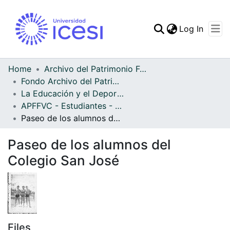
(curren
Log In
Communities & Collec
All of DSpace
Home
Archivo del Patrimonio Fotográfico y Fílmico del Valle del Cauca
Fondo Archivo del Patrimonio Fotográfico y Fílmico del Valle del Cauca
Statistics
La Educación y el Deporte
APFFVC - Estudiantes - Patrimonial
Paseo de los alumnos del Colegio San José
Paseo de los alumnos del
Colegio San José
Files