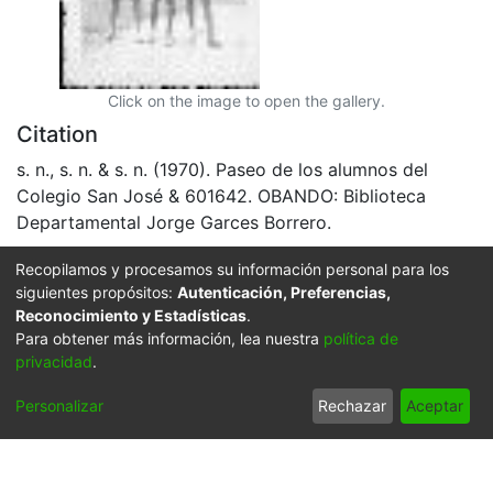
Click on the image to open the gallery.
Citation
s. n., s. n. & s. n. (1970). Paseo de los alumnos del
Colegio San José & 601642. OBANDO: Biblioteca
Departamental Jorge Garces Borrero.
URI
Recopilamos y procesamos su información personal para los
siguientes propósitos:
Autenticación, Preferencias,
https://audiovisuales.icesi.edu.co/handle/123456789/7
Reconocimiento y Estadísticas
.
117
Para obtener más información, lea nuestra
política de
privacidad
.
Collections
APFFVC - Estudiantes - Patrimonial
Personalizar
Rechazar
Aceptar
Full item page