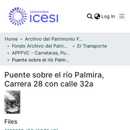
(curren
Log In
Communities & Collec
All of DSpace
Home
Archivo del Patrimonio Fotográfico y Fílmico del Valle del Cauca
Fondo Archivo del Patrimonio Fotográfico y Fílmico del Valle del Cauca
El Transporte
Statistics
APFFVC - Carreteras, Puentes - Patrimonial
Puente sobre el río Palmira, Carrera 28 con calle 32a
Puente sobre el río Palmira,
Carrera 28 con calle 32a
Files