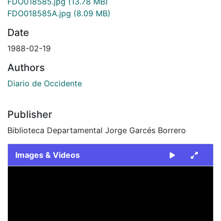
FDO018585.jpg
(13.78 MB)
FDO018585A.jpg
(8.09 MB)
Date
1988-02-19
Authors
Diario de Occidente
Publisher
Biblioteca Departamental Jorge Garcés Borrero
Images & Videos
Slide 1 of 2