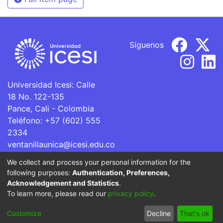
Síguenos
Universidad Icesi: Calle
18 No. 122-135
Pance, Cali - Colombia
Teléfono: +57 (602) 555
2334
ventanillaunica@icesi.edu.co
We collect and process your personal information for the
La Universidad Icesi es una Institución de Educación
following purposes:
Authentication, Preferences,
Superior que se encuentra sujeta a inspección y vigilancia
Acknowledgement and Statistics
.
por parte del Ministerio de Educación Nacional.
To learn more, please read our
privacy policy
.
Cookie
Privacy
End User
Send
Customize
Decline
That's ok
settings
policy
Agreement
Feedback