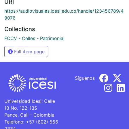
URI
https://audiovisuales.icesi.edu.co/handle/123456789/4
9076
Collections
FCCV - Calles - Patrimonial
Full item page
Síguenos
Universidad Icesi: Calle
18 No. 122-135
Pance, Cali - Colombia
Teléfono: +57 (602) 555
2334