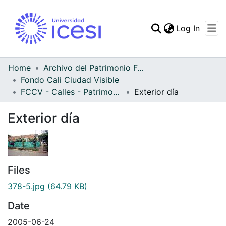
(curren
Log In
Communities & Collec
All of DSpace
Home
Archivo del Patrimonio Fotográfico y Fílmico del Valle del Cauca
Fondo Cali Ciudad Visible
Statistics
FCCV - Calles - Patrimonial
Exterior día
Exterior día
Files
378-5.jpg
(64.79 KB)
Date
2005-06-24