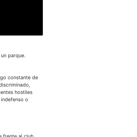
 un parque.
sgo constante de
discriminado,
entes hostiles
, indefenso o
 frente al club