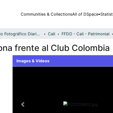
Communities & Collections
All of DSpace
Statist
Fondo Fotográfico Diario Occidente
Cali
FFDO - Cali - Patrimonial
ona frente al Club Colombia
Images & Videos
Slide 1 of 2
Previous