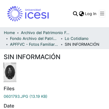
(curren
Log In
Communities & Collec
All of DSpace
Home
Archivo del Patrimonio Fotográfico y Fílmico del Valle del Cauca
Fondo Archivo del Patrimonio Fotográfico y Fílmico del Valle del Cauca
Lo Cotidiano
Statistics
APFFVC - Fotos Familiares - Patrimonial
SIN INFORMACIÓN
SIN INFORMACIÓN
Files
0601793.JPG
(13.19 KB)
Date