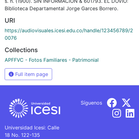
s. n. (1900). SIN INFORMACIÓN & 601793. EL DOVIO:
Biblioteca Departamental Jorge Garces Borrero.
URI
https://audiovisuales.icesi.edu.co/handle/123456789/2
0076
Collections
APFFVC - Fotos Familiares - Patrimonial
Full item page
Síguenos
Universidad Icesi: Calle
18 No. 122-135