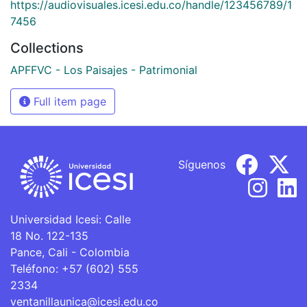
https://audiovisuales.icesi.edu.co/handle/123456789/1
7456
Collections
APFFVC - Los Paisajes - Patrimonial
Full item page
Síguenos
Universidad Icesi: Calle
18 No. 122-135
Pance, Cali - Colombia
Teléfono: +57 (602) 555
2334
ventanillaunica@icesi.edu.co