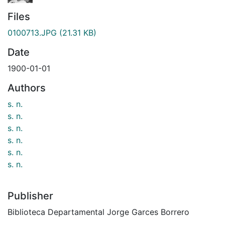
Files
0100713.JPG
(21.31 KB)
Date
1900-01-01
Authors
s. n.
s. n.
s. n.
s. n.
s. n.
s. n.
Publisher
Biblioteca Departamental Jorge Garces Borrero