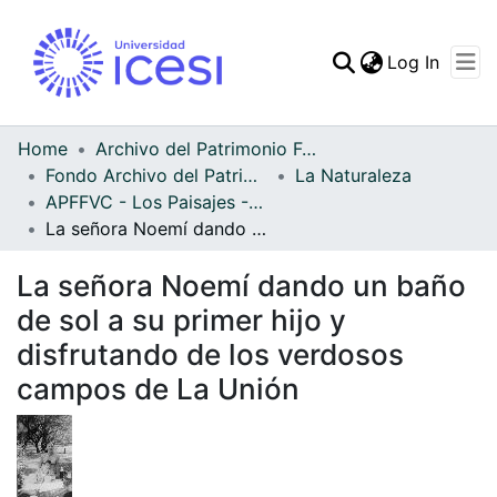
(curren
Log In
Communities & Collec
All of DSpace
Home
Archivo del Patrimonio Fotográfico y Fílmico del Valle del Cauca
Fondo Archivo del Patrimonio Fotográfico y Fílmico del Valle del Cauca
La Naturaleza
Statistics
APFFVC - Los Paisajes - Patrimonial
La señora Noemí dando un baño de sol a su primer hijo y disfrutando de los verdosos campos de La Unión
La señora Noemí dando un baño
de sol a su primer hijo y
disfrutando de los verdosos
campos de La Unión