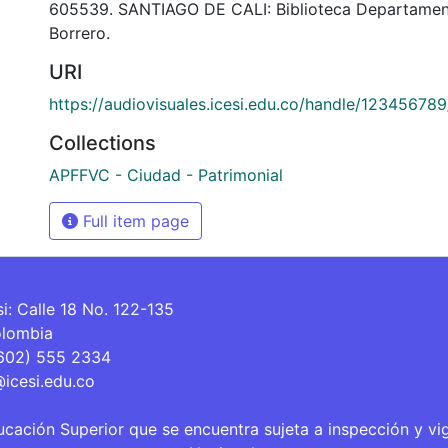
605539. SANTIAGO DE CALI: Biblioteca Departamen
Borrero.
URI
https://audiovisuales.icesi.edu.co/handle/12345678
Collections
APFFVC - Ciudad - Patrimonial
Full item page
si: Calle 18 No. 122-135
olombia
(602) 555 2334
@icesi.edu.co
ucación Superior que se encuentra sujeta a inspección y vi