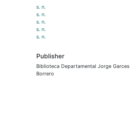
s. n.
s. n.
s. n.
s. n.
s. n.
Publisher
Biblioteca Departamental Jorge Garces
Borrero