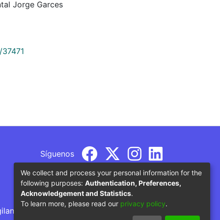
tal Jorge Garces
9/37471
Síguenos
We collect and process your personal information for the
following purposes:
Authentication, Preferences,
Acknowledgement and Statistics
.
To learn more, please read our
privacy policy
.
gilancia por parte del Ministerio de Educación