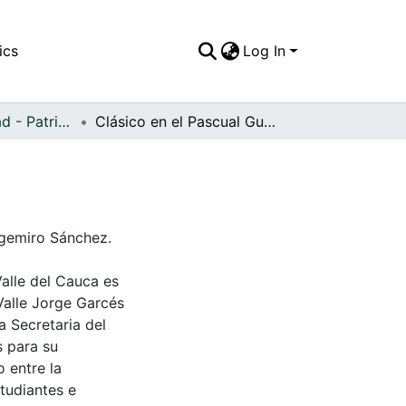
ics
Log In
APFFVC - Ciudad - Patrimonial
Clásico en el Pascual Guerrero
rgemiro Sánchez.
Valle del Cauca es
Valle Jorge Garcés
a Secretaria del
s para su
 entre la
tudiantes e