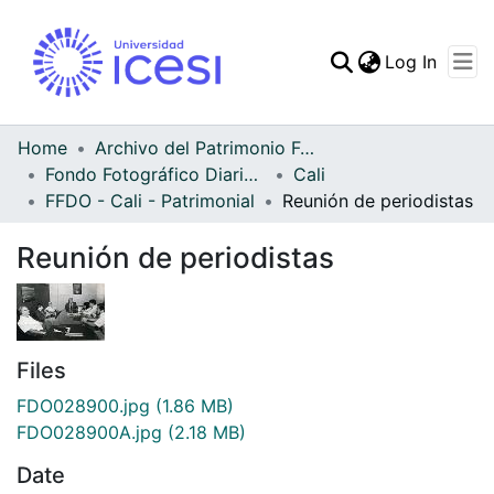
(curren
Log In
Communities & Collec
All of DSpace
Home
Archivo del Patrimonio Fotográfico y Fílmico del Valle del Cauca
Fondo Fotográfico Diario Occidente
Cali
Statistics
FFDO - Cali - Patrimonial
Reunión de periodistas
Reunión de periodistas
Files
FDO028900.jpg
(1.86 MB)
FDO028900A.jpg
(2.18 MB)
Date