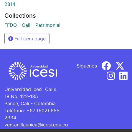
2814
Collections
FFDO - Cali - Patrimonial
Full item page
Síguenos
Universidad Icesi: Calle
18 No. 122-135
Pance, Cali - Colombia
Teléfono: +57 (602) 555
2334
ventanillaunica@icesi.edu.co