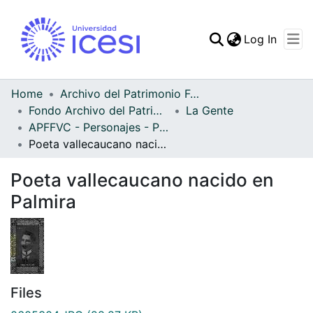
(curren
Log In
Communities & Collec
All of DSpace
Home
Archivo del Patrimonio Fotográfico y Fílmico del Valle del Cauca
Fondo Archivo del Patrimonio Fotográfico y Fílmico del Valle del Cauca
La Gente
Statistics
APFFVC - Personajes - Patrimonial
Poeta vallecaucano nacido en Palmira
Poeta vallecaucano nacido en
Palmira
Files