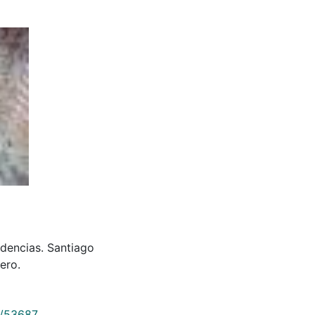
idencias. Santiago
ero.
9/53687