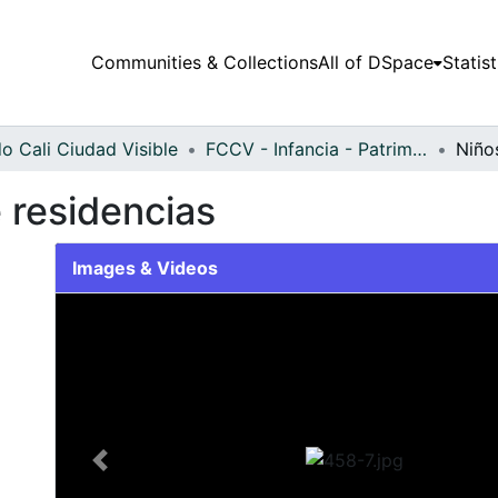
Communities & Collections
All of DSpace
Statist
o Cali Ciudad Visible
FCCV - Infancia - Patrimonial
 residencias
Images & Videos
Slide 1 of 1
Previous