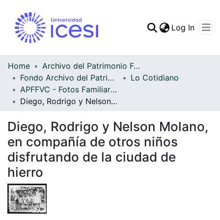
(curren
Log In
Communities & Collec
All of DSpace
Home
Archivo del Patrimonio Fotográfico y Fílmico del Valle del Cauca
Fondo Archivo del Patrimonio Fotográfico y Fílmico del Valle del Cauca
Lo Cotidiano
Statistics
APFFVC - Fotos Familiares - Patrimonial
Diego, Rodrigo y Nelson Molano, en compañía de otros niños disfrutando de la ciudad de hierro
Diego, Rodrigo y Nelson Molano,
en compañía de otros niños
disfrutando de la ciudad de
hierro