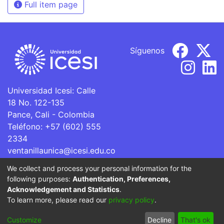
Full item page
Síguenos
Universidad Icesi: Calle
18 No. 122-135
Pance, Cali - Colombia
Teléfono: +57 (602) 555
2334
ventanillaunica@icesi.edu.co
We collect and process your personal information for the
La Universidad Icesi es una Institución de Educación
following purposes:
Authentication, Preferences,
Superior que se encuentra sujeta a inspección y vigilancia
Acknowledgement and Statistics
.
por parte del Ministerio de Educación Nacional.
To learn more, please read our
privacy policy
.
Cookie
Privacy
End User
Send
Customize
Decline
That's ok