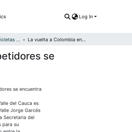
ics
Log In
APFFVC - Las Bicicletas y Ca - Patrimonial
La vuelta a Colombia en bicicleta; entre los competidores se encuentra la pulga gallega
petidores se
idores se encuentra
Valle del Cauca es
Valle Jorge Garcés
a Secretaria del
s para su
 entre la