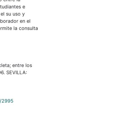
tudiantes e
 el su uso y
aborador en el
rmite la consulta
leta; entre los
96. SEVILLA:
9/2995