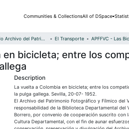
Communities & Collections
All of DSpace
Statist
Fondo Archivo del Patrimonio Fotográfico y Fílmico del Valle del Cauca
El Transporte
 en bicicleta; entre los com
allega
Description
La vuelta a Colombia en bicicleta; entre los compet
la pulga gallega. Sevilla, 20-07- 1952.
El Archivo del Patrimonio Fotográfico y Fílmico del 
responsabilidad de la Biblioteca Departamental del 
Borrero, por convenio de cooperación suscrito con l
Cultura Departamental, con el fin de aunar esfuerzo
conservación, preservación y divulgación del Archivo