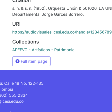
Citation
s. n. & s. n. (1952). Orquesta Unión & 501026. LA UN
Departamental Jorge Garces Borrero.
URI
https://audiovisuales.icesi.edu.co/handle/12345678
Collections
APFFVC - Artísticos - Patrimonial
Full item page
si: Calle 18 No. 122-135
olombia
(602) 555 2334
@icesi.edu.co