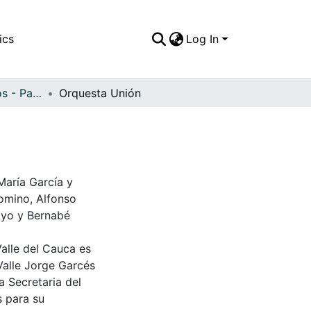
ics
Log In
APFFVC - Artísticos - Patrimonial
Orquesta Unión
María García y
lomino, Alfonso
ayo y Bernabé
Valle del Cauca es
Valle Jorge Garcés
a Secretaria del
s para su