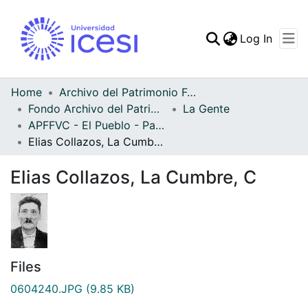
(curren
Log In
Communities & Collec
All of DSpace
Home
Archivo del Patrimonio Fotográfico y Fílmico del Valle del Cauca
Fondo Archivo del Patrimonio Fotográfico y Fílmico del Valle del Cauca
La Gente
Statistics
APFFVC - El Pueblo - Patrimonial
Elias Collazos, La Cumbre, C
Elias Collazos, La Cumbre, C
Files
0604240.JPG
(9.85 KB)