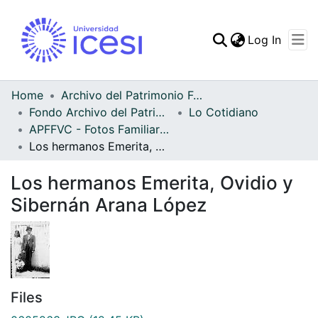
(curren
Log In
Communities & Collec
All of DSpace
Home
Archivo del Patrimonio Fotográfico y Fílmico del Valle del Cauca
Fondo Archivo del Patrimonio Fotográfico y Fílmico del Valle del Cauca
Lo Cotidiano
Statistics
APFFVC - Fotos Familiares - Patrimonial
Los hermanos Emerita, Ovidio y Sibernán Arana López
Los hermanos Emerita, Ovidio y
Sibernán Arana López
Files