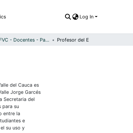
ics
Log In
APFFVC - Docentes - Patrimonial
Profesor del E
Valle del Cauca es
Valle Jorge Garcés
a Secretaria del
s para su
 entre la
tudiantes e
 el su uso y