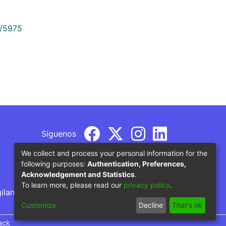
9/5975
Síguenos
We collect and process your personal information for the
following purposes:
Authentication, Preferences,
Acknowledgement and Statistics
.
To learn more, please read our
privacy policy
.
gilancia por parte del Ministerio de Educación
Customize
Decline
That's ok
ack