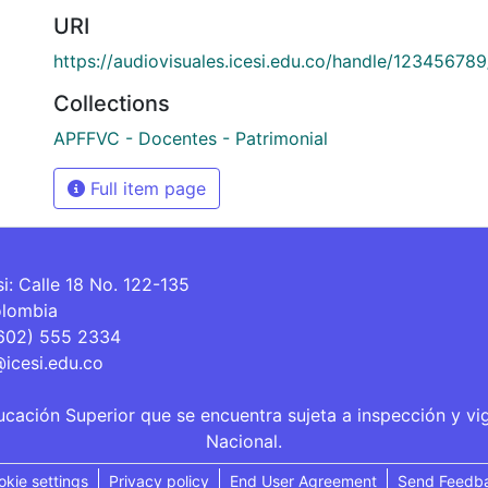
URI
https://audiovisuales.icesi.edu.co/handle/12345678
Collections
APFFVC - Docentes - Patrimonial
Full item page
si: Calle 18 No. 122-135
olombia
(602) 555 2334
@icesi.edu.co
ucación Superior que se encuentra sujeta a inspección y vi
Nacional.
okie settings
Privacy policy
End User Agreement
Send Feedb