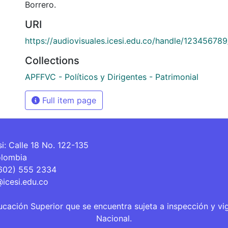
Borrero.
URI
https://audiovisuales.icesi.edu.co/handle/12345678
Collections
APFFVC - Políticos y Dirigentes - Patrimonial
Full item page
si: Calle 18 No. 122-135
olombia
(602) 555 2334
@icesi.edu.co
ucación Superior que se encuentra sujeta a inspección y vi
Nacional.