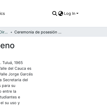
ics
Log In
APFFVC - Políticos y Dirigentes - Patrimonial
Ceremonia de posesión del alcalde Julio Cruz Bueno
ueno
. Tuluá, 1965
Valle del Cauca es
Valle Jorge Garcés
a Secretaria del
s para su
 entre la
tudiantes e
 el su uso y