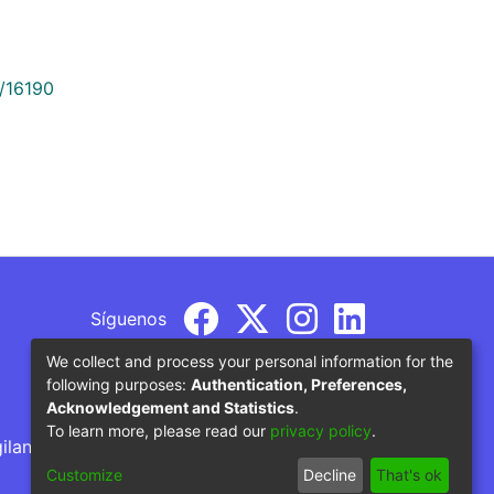
9/16190
Síguenos
We collect and process your personal information for the
following purposes:
Authentication, Preferences,
Acknowledgement and Statistics
.
To learn more, please read our
privacy policy
.
gilancia por parte del Ministerio de Educación
Customize
Decline
That's ok