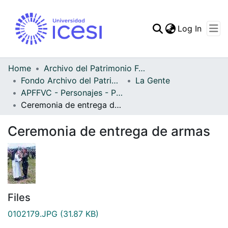
(curren
Log In
Communities & Collec
All of DSpace
Home
Archivo del Patrimonio Fotográfico y Fílmico del Valle del Cauca
Fondo Archivo del Patrimonio Fotográfico y Fílmico del Valle del Cauca
La Gente
Statistics
APFFVC - Personajes - Patrimonial
Ceremonia de entrega de armas
Ceremonia de entrega de armas
Files
0102179.JPG
(31.87 KB)