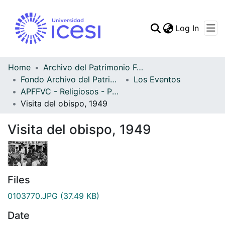
(curren
Log In
Communities & Collec
All of DSpace
Home
Archivo del Patrimonio Fotográfico y Fílmico del Valle del Cauca
Fondo Archivo del Patrimonio Fotográfico y Fílmico del Valle del Cauca
Los Eventos
Statistics
APFFVC - Religiosos - Patrimonial
Visita del obispo, 1949
Visita del obispo, 1949
Files
0103770.JPG
(37.49 KB)
Date