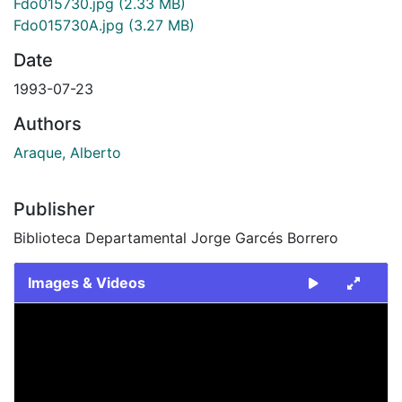
Fdo015730.jpg
(2.33 MB)
Fdo015730A.jpg
(3.27 MB)
Date
1993-07-23
Authors
Araque, Alberto
Publisher
Biblioteca Departamental Jorge Garcés Borrero
Images & Videos
Slide 1 of 2