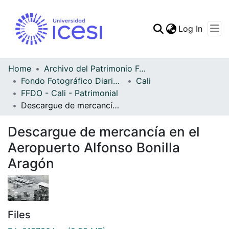
(curren
Log In
Communities & Collec
All of DSpace
Home
Archivo del Patrimonio Fotográfico y Fílmico del Valle del Cauca
Fondo Fotográfico Diario Occidente
Cali
Statistics
FFDO - Cali - Patrimonial
Descargue de mercancía en el Aeropuerto Alfonso Bonilla Aragón
Descargue de mercancía en el
Aeropuerto Alfonso Bonilla
Aragón
Files