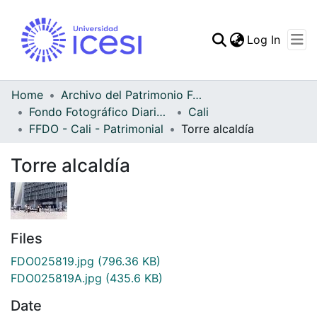
(curren
Log In
Communities & Collec
All of DSpace
Home
Archivo del Patrimonio Fotográfico y Fílmico del Valle del Cauca
Fondo Fotográfico Diario Occidente
Cali
Statistics
FFDO - Cali - Patrimonial
Torre alcaldía
Torre alcaldía
Files
FDO025819.jpg
(796.36 KB)
FDO025819A.jpg
(435.6 KB)
Date