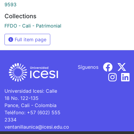
9593
Collections
FFDO - Cali - Patrimonial
Full item page
Síguenos
Universidad Icesi: Calle
18 No. 122-135
Pance, Cali - Colombia
Teléfono: +57 (602) 555
2334
ventanillaunica@icesi.edu.co