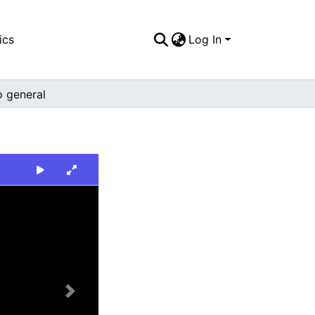
ics
Log In
o general
Next