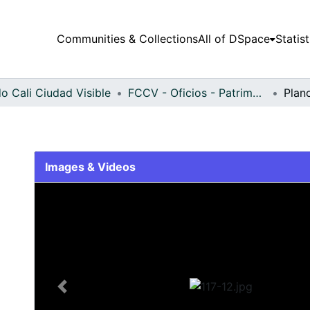
Communities & Collections
All of DSpace
Statist
o Cali Ciudad Visible
FCCV - Oficios - Patrimonial
Plan
Images & Videos
Slide 1 of 1
Previous