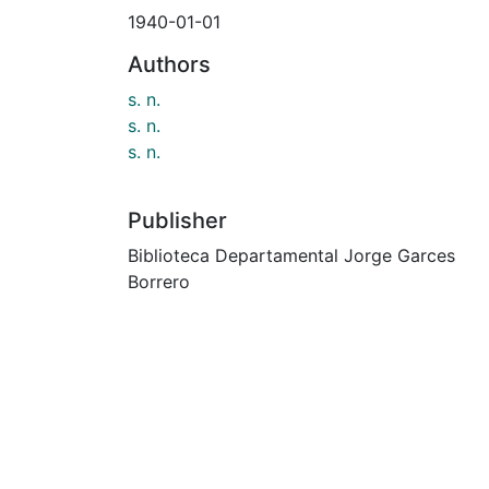
1940-01-01
Authors
s. n.
s. n.
s. n.
Publisher
Biblioteca Departamental Jorge Garces
Borrero