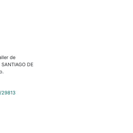
aller de
98. SANTIAGO DE
o.
9/29813