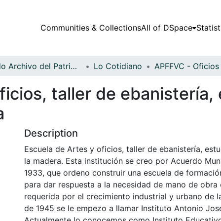
Communities & Collections
All of DSpace
Statist
Fondo Archivo del Patrimonio Fotográfico y Fílmico del Valle del Cauca
Lo Cotidiano
icios, taller de ebanistería,
a
Description
Escuela de Artes y oficios, taller de ebanistería, est
la madera. Esta institución se creo por Acuerdo Mun
1933, que ordeno construir una escuela de formación
para dar respuesta a la necesidad de mano de obra 
requerida por el crecimiento industrial y urbano de l
de 1945 se le empezo a llamar Instituto Antonio Jo
Actualmente lo conocemos como Instituto Educativ