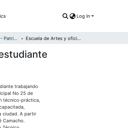
ics
Log In
APFFVC - Oficios - Patrimonial
Escuela de Artes y oficios, taller de ebanistería, estudiante trabajando la madera
 estudiante
udiante trabajando
icipal No 25 de
 técnico-práctica,
capacitada,
a ciudad. A partir
sé Camacho.
o Técnico