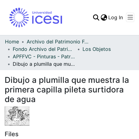
(curren
Log In
Communities & Collec
All of DSpace
Home
Archivo del Patrimonio Fotográfico y Fílmico del Valle del Cauca
Fondo Archivo del Patrimonio Fotográfico y Fílmico del Valle del Cauca
Los Objetos
Statistics
APFFVC - Pinturas - Patrimonial
Dibujo a plumilla que muestra la primera capilla pileta surtidora de agua
Dibujo a plumilla que muestra la
primera capilla pileta surtidora
de agua
Files