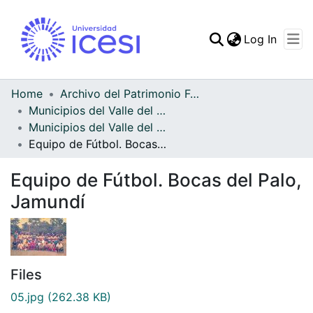
(curren
Log In
Communities & Collec
All of DSpace
Home
Archivo del Patrimonio Fotográfico y Fílmico del Valle del Cauca
Municipios del Valle del Cauca
Statistics
Municipios del Valle del Cauca
Equipo de Fútbol. Bocas del Palo, Jamundí
Equipo de Fútbol. Bocas del Palo,
Jamundí
Files
05.jpg
(262.38 KB)