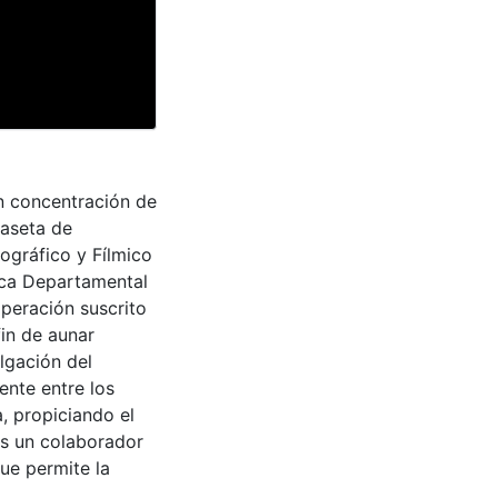
an concentración de
caseta de
ográfico y Fílmico
teca Departamental
peración suscrito
fin de aunar
lgación del
ente entre los
a, propiciando el
es un colaborador
que permite la