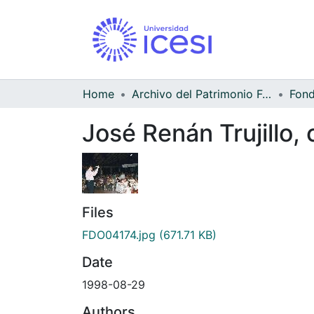
Home
Archivo del Patrimonio Fotográfico y Fílmico del Valle del Cauca
José Renán Trujillo
Files
FDO04174.jpg
(671.71 KB)
Date
1998-08-29
Authors