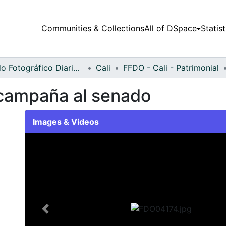
Communities & Collections
All of DSpace
Statist
Fondo Fotográfico Diario Occidente
Cali
FFDO - Cali - Patrimonial
, campaña al senado
Images & Videos
Slide 1 of 1
Previous