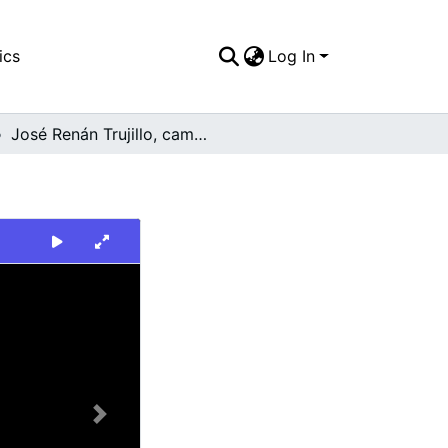
ics
Log In
José Renán Trujillo, campaña al senado
Next