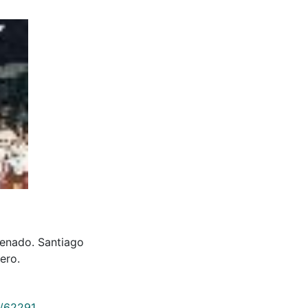
senado. Santiago
ero.
9/62291