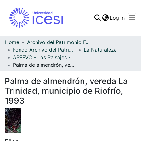
(curren
Log In
Communities & Collec
All of DSpace
Home
Archivo del Patrimonio Fotográfico y Fílmico del Valle del Cauca
Fondo Archivo del Patrimonio Fotográfico y Fílmico del Valle del Cauca
La Naturaleza
Statistics
APFFVC - Los Paisajes - Patrimonial
Palma de almendrón, vereda La Trinidad, municipio de Riofrío, 1993
Palma de almendrón, vereda La
Trinidad, municipio de Riofrío,
1993