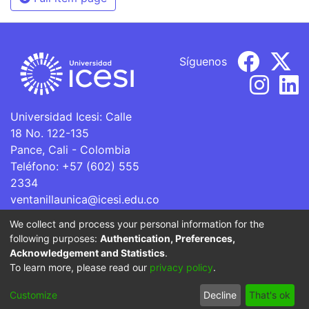
Síguenos
Universidad Icesi: Calle
18 No. 122-135
Pance, Cali - Colombia
Teléfono: +57 (602) 555
2334
ventanillaunica@icesi.edu.co
We collect and process your personal information for the
La Universidad Icesi es una Institución de Educación
following purposes:
Authentication, Preferences,
Superior que se encuentra sujeta a inspección y vigilancia
Acknowledgement and Statistics
.
por parte del Ministerio de Educación Nacional.
To learn more, please read our
privacy policy
.
Cookie
Privacy
End User
Send
Customize
Decline
That's ok
settings
policy
Agreement
Feedback