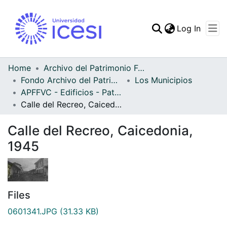
(curren
Log In
Communities & Collec
All of DSpace
Home
Archivo del Patrimonio Fotográfico y Fílmico del Valle del Cauca
Fondo Archivo del Patrimonio Fotográfico y Fílmico del Valle del Cauca
Los Municipios
Statistics
APFFVC - Edificios - Patrimonial
Calle del Recreo, Caicedonia, 1945
Calle del Recreo, Caicedonia,
1945
Files
0601341.JPG
(31.33 KB)