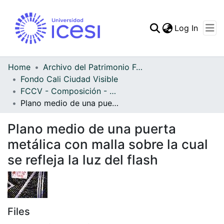
(curren
Log In
Communities & Collec
All of DSpace
Home
Archivo del Patrimonio Fotográfico y Fílmico del Valle del Cauca
Fondo Cali Ciudad Visible
Statistics
FCCV - Composición - Patrimonial
Plano medio de una puerta metálica con malla sobre la cual se refleja la luz del flash
Plano medio de una puerta
metálica con malla sobre la cual
se refleja la luz del flash
Files