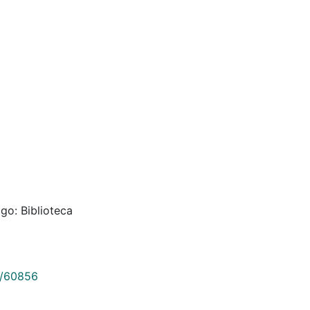
go: Biblioteca
9/60856