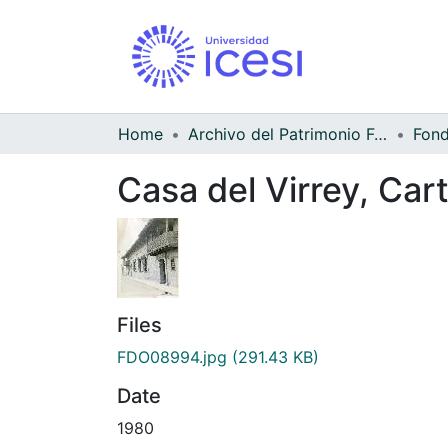
Home
Archivo del Patrimonio Fotográfico y Fílmico del Valle del Cauca
Casa del Virrey, Car
Files
FDO08994.jpg
(291.43 KB)
Date
1980