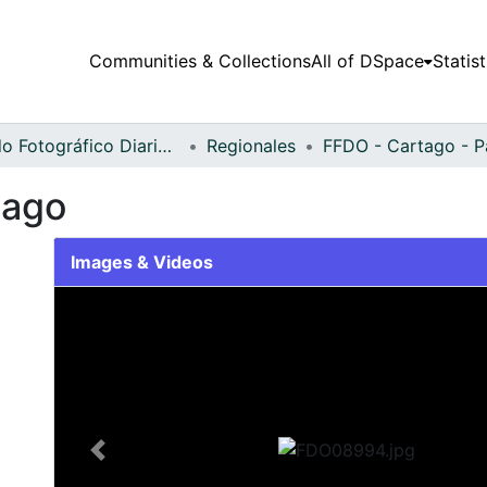
Communities & Collections
All of DSpace
Statist
Fondo Fotográfico Diario Occidente
Regionales
tago
Images & Videos
Slide 1 of 1
Previous