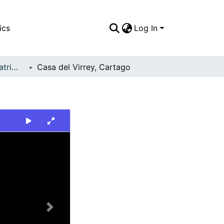
ics
Log In
FFDO - Cartago - Patrimonial
Casa del Virrey, Cartago
Next