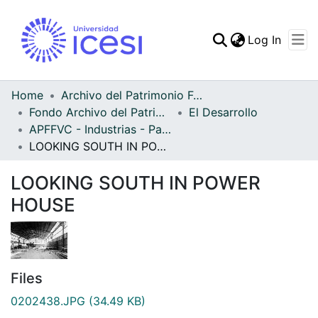
(curren
Log In
Communities & Collec
All of DSpace
Home
Archivo del Patrimonio Fotográfico y Fílmico del Valle del Cauca
Fondo Archivo del Patrimonio Fotográfico y Fílmico del Valle del Cauca
El Desarrollo
Statistics
APFFVC - Industrias - Patrimonial
LOOKING SOUTH IN POWER HOUSE
LOOKING SOUTH IN POWER
HOUSE
Files
0202438.JPG
(34.49 KB)