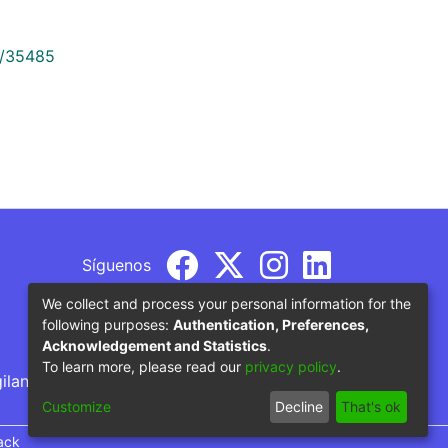
9/35485
Síguenos
We collect and process your personal information for the
following purposes:
Authentication, Preferences,
Acknowledgement and Statistics
.
To learn more, please read our
privacy policy
.
gilancia por parte del Ministerio de Educación
Customize
Decline
That's ok
ack