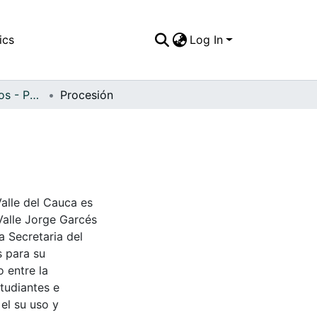
ics
Log In
APFFVC - Religiosos - Patrimonial
Procesión
Valle del Cauca es
Valle Jorge Garcés
a Secretaria del
s para su
 entre la
tudiantes e
 el su uso y