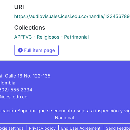
URI
https://audiovisuales.icesi.edu.co/handle/12345678
Collections
APFFVC - Religiosos - Patrimonial
Full item page
si: Calle 18 No. 122-135
olombia
(602) 555 2334
@icesi.edu.co
ucación Superior que se encuentra sujeta a inspección y vi
Nacional.
okie settings
Privacy policy
End User Agreement
Send Feedb