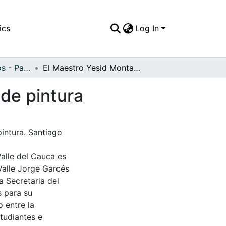
ics
Log In
APFFVC - Artísticos - Patrimonial
El Maestro Yesid Montaño, en su estudio museo de pintura
de pintura
intura. Santiago
Valle del Cauca es
Valle Jorge Garcés
a Secretaria del
s para su
 entre la
tudiantes e