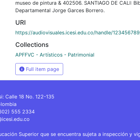
museo de pintura & 402506. SANTIAGO DE CALI: Bib
Departamental Jorge Garces Borrero.
URI
https://audiovisuales.icesi.edu.co/handle/12345678
Collections
APFFVC - Artísticos - Patrimonial
Full item page
si: Calle 18 No. 122-135
olombia
(602) 555 2334
@icesi.edu.co
ucación Superior que se encuentra sujeta a inspección y vi