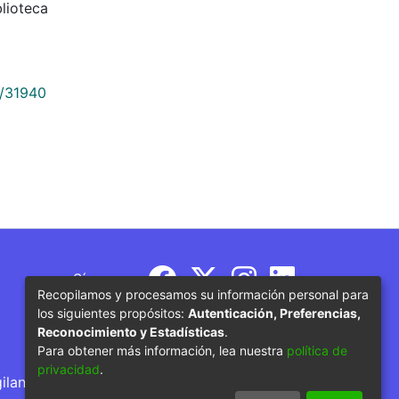
lioteca
9/31940
Síguenos
Recopilamos y procesamos su información personal para
los siguientes propósitos:
Autenticación, Preferencias,
Reconocimiento y Estadísticas
.
Para obtener más información, lea nuestra
política de
privacidad
.
gilancia por parte del Ministerio de Educación