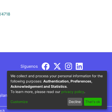
9/4718
Síguenos
We collect and process your personal information for the
following purposes:
Authentication, Preferences,
Acknowledgement and Statistics
.
To learn more, please read our
privacy policy
.
gilancia por parte del Ministerio de Educación
Customize
Decline
That's ok
ack