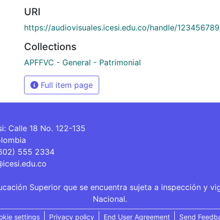
URI
https://audiovisuales.icesi.edu.co/handle/12345678
Collections
APFFVC - General - Patrimonial
Full item page
si: Calle 18 No. 122-135
olombia
(602) 555 2334
@icesi.edu.co
ucación Superior que se encuentra sujeta a inspección y vi
Nacional.
okie settings
Privacy policy
End User Agreement
Send Feedb