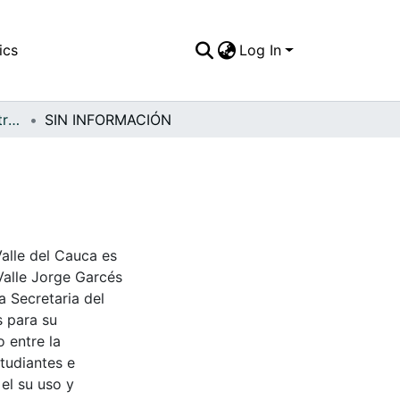
ics
Log In
APFFVC - General - Patrimonial
SIN INFORMACIÓN
Valle del Cauca es
Valle Jorge Garcés
a Secretaria del
s para su
 entre la
tudiantes e
 el su uso y