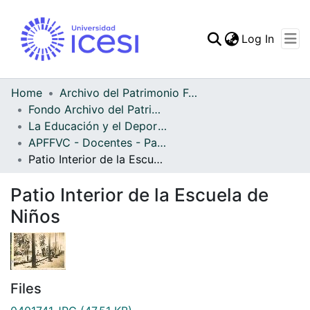
(curren
Log In
Communities & Collec
All of DSpace
Home
Archivo del Patrimonio Fotográfico y Fílmico del Valle del Cauca
Fondo Archivo del Patrimonio Fotográfico y Fílmico del Valle del Cauca
Statistics
La Educación y el Deporte
APFFVC - Docentes - Patrimonial
Patio Interior de la Escuela de Niños
Patio Interior de la Escuela de
Niños
Files