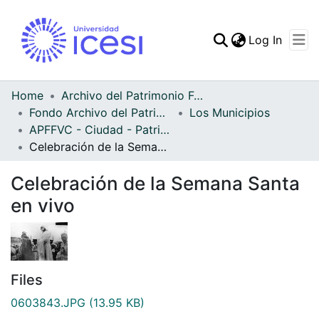
(curren
Log In
Communities & Collec
All of DSpace
Home
Archivo del Patrimonio Fotográfico y Fílmico del Valle del Cauca
Fondo Archivo del Patrimonio Fotográfico y Fílmico del Valle del Cauca
Los Municipios
Statistics
APFFVC - Ciudad - Patrimonial
Celebración de la Semana Santa en vivo
Celebración de la Semana Santa
en vivo
Files
0603843.JPG
(13.95 KB)