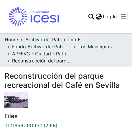
(curren
Log In
Communities & Collec
All of DSpace
Home
Archivo del Patrimonio Fotográfico y Fílmico del Valle del Cauca
Fondo Archivo del Patrimonio Fotográfico y Fílmico del Valle del Cauca
Los Municipios
Statistics
APFFVC - Ciudad - Patrimonial
Reconstrucción del parque recreacional del Café en Sevilla
Reconstrucción del parque
recreacional del Café en Sevilla
Files
0101656.JPG
(30.12 KB)