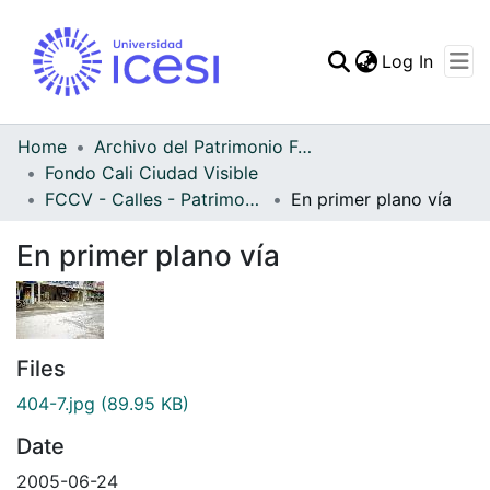
(curren
Log In
Communities & Collec
All of DSpace
Home
Archivo del Patrimonio Fotográfico y Fílmico del Valle del Cauca
Fondo Cali Ciudad Visible
Statistics
FCCV - Calles - Patrimonial
En primer plano vía
En primer plano vía
Files
404-7.jpg
(89.95 KB)
Date
2005-06-24