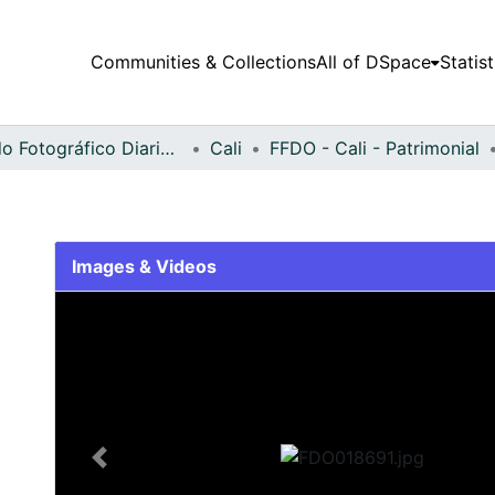
Communities & Collections
All of DSpace
Statist
Fondo Fotográfico Diario Occidente
Cali
FFDO - Cali - Patrimonial
Images & Videos
Slide 1 of 2
Previous