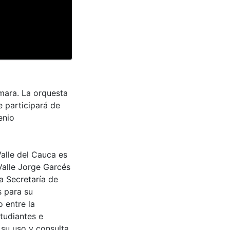
mara. La orquesta
 participará de
enio
Valle del Cauca es
Valle Jorge Garcés
a Secretaría de
s para su
 entre la
tudiantes e
 su uso y consulta