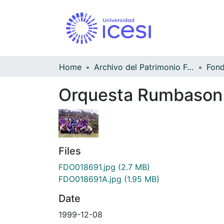
Home
Archivo del Patrimonio Fotográfico y Fílmico del Valle del Cauca
Orquesta Rumbason
Files
FDO018691.jpg
(2.7 MB)
FDO018691A.jpg
(1.95 MB)
Date
1999-12-08