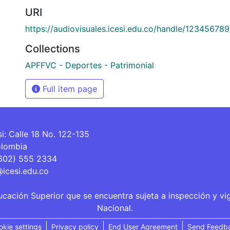
URI
https://audiovisuales.icesi.edu.co/handle/12345678
Collections
APFFVC - Deportes - Patrimonial
Full item page
si: Calle 18 No. 122-135
olombia
(602) 555 2334
@icesi.edu.co
ucación Superior que se encuentra sujeta a inspección y vi
Nacional.
okie settings
Privacy policy
End User Agreement
Send Feedb