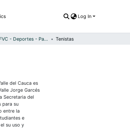
ics
Log In
APFFVC - Deportes - Patrimonial
Tenistas
Valle del Cauca es
Valle Jorge Garcés
a Secretaria del
s para su
 entre la
tudiantes e
 el su uso y