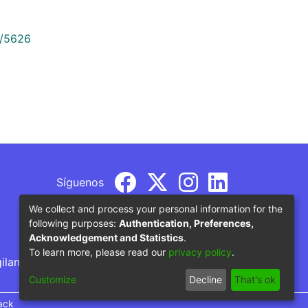
9/5626
Síguenos
We collect and process your personal information for the
following purposes:
Authentication, Preferences,
Acknowledgement and Statistics
.
To learn more, please read our
privacy policy
.
gilancia por parte del Ministerio de Educación
Customize
Decline
That's ok
ack