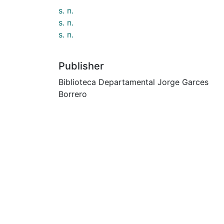
s. n.
s. n.
s. n.
Publisher
Biblioteca Departamental Jorge Garces
Borrero