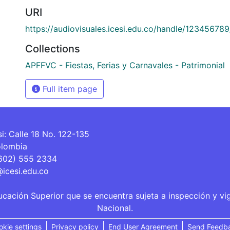
URI
https://audiovisuales.icesi.edu.co/handle/12345678
Collections
APFFVC - Fiestas, Ferias y Carnavales - Patrimonial
Full item page
si: Calle 18 No. 122-135
olombia
(602) 555 2334
@icesi.edu.co
ucación Superior que se encuentra sujeta a inspección y vi
Nacional.
okie settings
Privacy policy
End User Agreement
Send Feedb