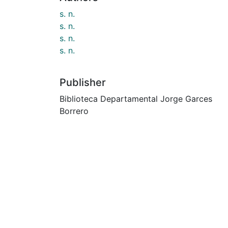
s. n.
s. n.
s. n.
s. n.
Publisher
Biblioteca Departamental Jorge Garces
Borrero