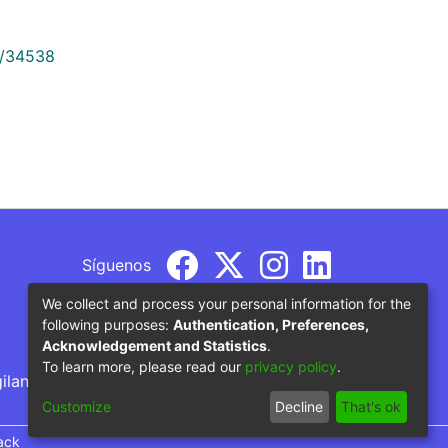
9/34538
Síguenos
We collect and process your personal information for the
following purposes:
Authentication, Preferences,
Acknowledgement and Statistics
.
To learn more, please read our
privacy policy
.
gilancia por parte del Ministerio de Educación
Customize
Decline
That's ok
ack