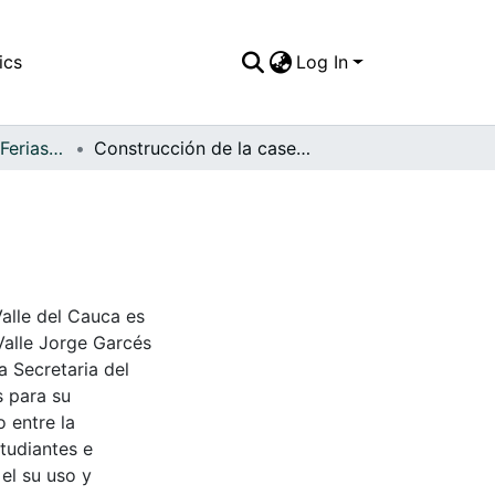
ics
Log In
APFFVC - Fiestas, Ferias y Carnavales - Patrimonial
Construcción de la caseta comunal
Valle del Cauca es
Valle Jorge Garcés
a Secretaria del
s para su
 entre la
tudiantes e
 el su uso y