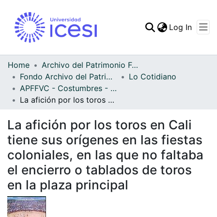
(curren
Log In
Communities & Collec
All of DSpace
Home
Archivo del Patrimonio Fotográfico y Fílmico del Valle del Cauca
Fondo Archivo del Patrimonio Fotográfico y Fílmico del Valle del Cauca
Lo Cotidiano
Statistics
APFFVC - Costumbres - Patrimonial
La afición por los toros en Cali tiene sus orígenes en las fiestas coloniales, en las que no faltaba el encierro o tablados de toros en la plaza principal
La afición por los toros en Cali
tiene sus orígenes en las fiestas
coloniales, en las que no faltaba
el encierro o tablados de toros
en la plaza principal