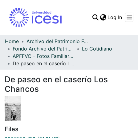
(curren
Log In
Communities & Collec
All of DSpace
Home
Archivo del Patrimonio Fotográfico y Fílmico del Valle del Cauca
Fondo Archivo del Patrimonio Fotográfico y Fílmico del Valle del Cauca
Lo Cotidiano
Statistics
APFFVC - Fotos Familiares - Patrimonial
De paseo en el caserío Los Chancos
De paseo en el caserío Los
Chancos
Files