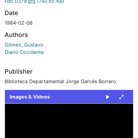
Fdo 0379.jpg
(740.65 KB)
Date
1984-02-08
Authors
Gómez, Gustavo
Diario Occidente
Publisher
Biblioteca Departamental Jorge Garcés Borrero
Images & Videos
Slide 1 of 1