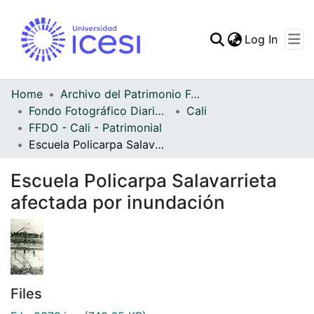
(curren
Log In
Communities & Collec
All of DSpace
Home
Archivo del Patrimonio Fotográfico y Fílmico del Valle del Cauca
Fondo Fotográfico Diario Occidente
Cali
Statistics
FFDO - Cali - Patrimonial
Escuela Policarpa Salavarrieta afectada por inundación
Escuela Policarpa Salavarrieta
afectada por inundación
Files