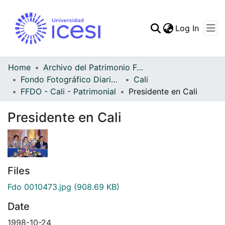
(curren
Log In
Communities & Collec
All of DSpace
Home
Archivo del Patrimonio Fotográfico y Fílmico del Valle del Cauca
Fondo Fotográfico Diario Occidente
Cali
Statistics
FFDO - Cali - Patrimonial
Presidente en Cali
Presidente en Cali
Files
Fdo 0010473.jpg
(908.69 KB)
Date
1998-10-24