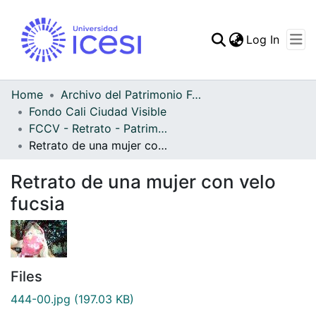
(curren
Log In
Communities & Collec
All of DSpace
Home
Archivo del Patrimonio Fotográfico y Fílmico del Valle del Cauca
Fondo Cali Ciudad Visible
Statistics
FCCV - Retrato - Patrimonial
Retrato de una mujer con velo fucsia
Retrato de una mujer con velo
fucsia
Files
444-00.jpg
(197.03 KB)